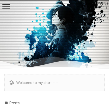
TDEH
首页
归档
文章
观影
Welcome to my site
~ ~ ~
摄影
技术
Posts
Gaming