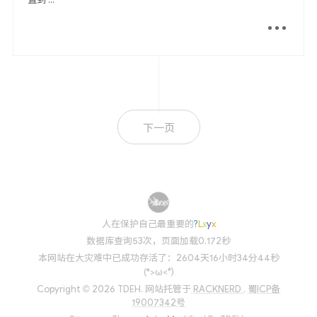
下一页
人在保护
n
O
G
.
}
数据库查询53次，页面加载0.172秒
本网站在大灾难中已成功存活了：2604天16小时34分45秒
(*>ω<*)
Copyright © 2026 TDEH.
网站托管于
RACKNERD
.
蜀ICP备
19007342号