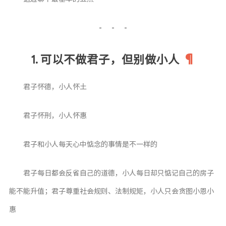
LOFI
留言板
友人帐
1. 可以不做君子，但别做小人
足迹
关于我
君子怀德，小人怀土
君子怀刑，小人怀惠
君子和小人每天心中惦念的事情是不一样的
君子每日都会反省自己的道德，小人每日却只惦记自己的房子
能不能升值；君子尊重社会规则、法制规矩，小人只会贪图小恩小
惠