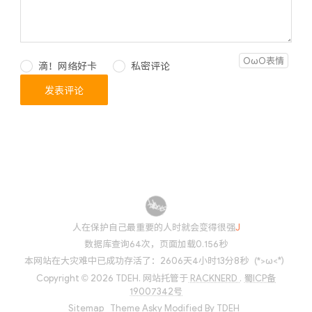
OωO表情
滴！网络好卡
私密评论
人在保护自己最重要的人时
P
e
'
7
\
数据库查询64次，页面加载0.156秒
(*>ω<*)
本网站在大灾难中已成功存活了：2606天4小时13分9秒
Copyright © 2026 TDEH.
网站托管于
RACKNERD
.
蜀ICP备
19007342号
Sitemap
Theme
Asky
Modified By
TDEH