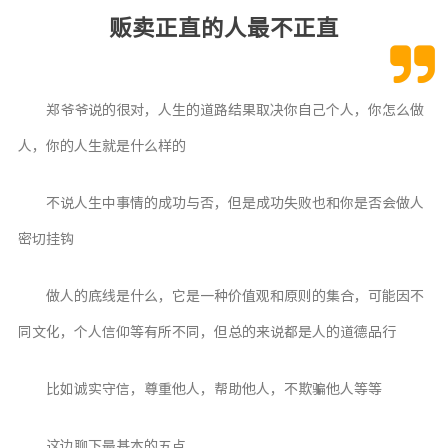
贩卖正直的人最不正直
清单
书单
影视
郑爷爷说的很对，人生的道路结果取决你自己个人，你怎么做
追番
人，你的人生就是什么样的
手办
不说人生中事情的成功与否，但是成功失败也和你是否会做人
日历
密切挂钩
朋友圈
朋友圈
做人的底线是什么，它是一种价值观和原则的集合，可能因不
碎碎念
同文化，个人信仰等有所不同，但总的来说都是人的道德品行
相册
比如诚实守信，尊重他人，帮助他人，不欺骗他人等等
Music
Apple Music
这边聊下最基本的五点