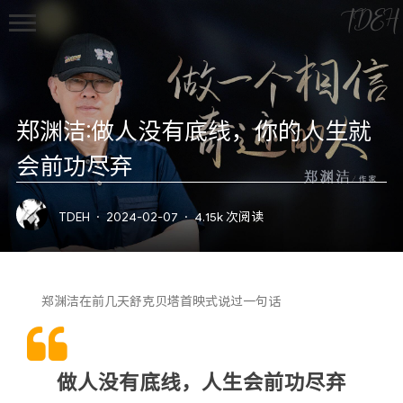
TDEH
郑渊洁:做人没有底线，你的人生就
会前功尽弃
首页
TDEH
·
2024-02-07
·
4.15k 次阅读
归档
文章
郑渊洁在前几天舒克贝塔首映式说过一句话
观影
摄影
技术
做人没有底线，人生会前功尽弃
Gaming