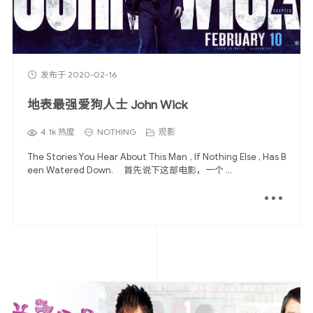
清单
书单
影视
发布于 2020-02-16
追番
地表最强爱狗人士 John Wick
手办
4.1k 热度
NOTHING
观影
日历
The Stories You Hear About This Man , If Nothing Else , Has B
een Watered Down. 首先说下这部电影，一个 ...
朋友圈
朋友圈
碎碎念
相册
Music
Apple Music