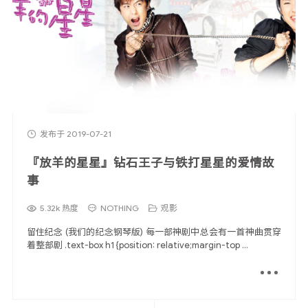
LOFI
留言板
友人帐
足迹
关于我
发布于 2019-07-21
『放羊的星星』钻石王子与铁打星星的爱情故
事
5.32k 热度
NOTHING
观影
留住纪念 (我们的纪念钢琴版) 每一部神剧中总会有一首神曲贯穿
着整部剧 .text-box h1 {position: relative;margin-top ...