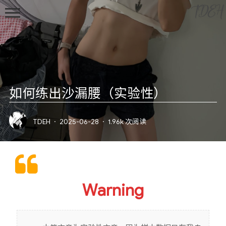
TDEH
如何练出沙漏腰（实验性）
首页
TDEH
·
2025-06-28
·
1.96k 次阅读
归档
文章
观影
Warning
摄影
技术
Gaming