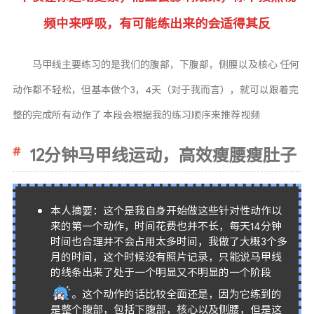
频中来呼吸，有可能练出来的会适得其反
马甲线主要练习的是我们的腹部，下腹部，侧腰以及核心 任何
动作都不轻松，但基本做个3，4天（对于我而言），就可以跟着完
整的完成所有动作了 本段会根据我的练习顺序来推荐视频
12分钟马甲线运动，高效瘦腰瘦肚子
本人摘要：这个是我自身开始做这些针对性动作以
来的第一个动作，时间花费也并不长，每天14分钟
时间也合理并不会占用太多时间，我做了大概3个多
月的时间，这个时候没有照片记录，只能说马甲线
的线条出来了处于一个明显又不明显的一个阶段
。这个动作的话比较全面还是，因为它练到的
是整个腹部，包括下腹部，核心以及侧腰，但是这