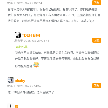
回复
发布于 2025-06-29 00:14
有时候是不太明白你们，明明都已经很瘦、身材很好了，你们还要更瘦…
我们岁数大点的人，总觉得身上有点肉才正常。不过，还是很佩服你们坚
持的毅力，能这么严守克己坚持不懈的人真不多。加油。 ୧(๑•̀⌄•́๑)૭
TDEH
博主
回复
发布于 2025-06-29 03:48
@孙小黑
我也不明白其实哈哈，可能我是完美主义的吧，不管什么事情既然
开始了就想要做好，不管生活还是任何事情，而且也想看看自己塑
形的极限在哪
obaby
回复
发布于 2025-06-29 14:16
这一堆视频自动播放，进来直接炸了
棋