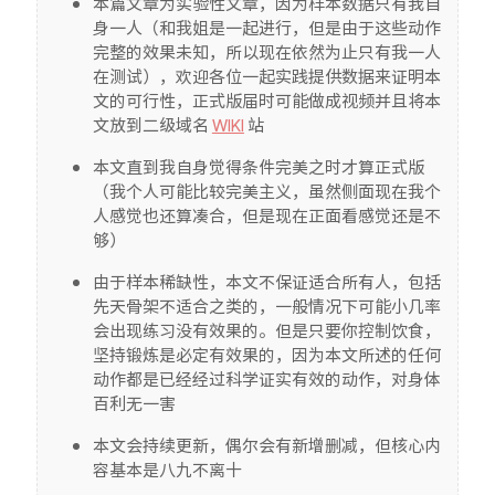
本篇文章为实验性文章，因为样本数据只有我自
身一人（和我姐是一起进行，但是由于这些动作
清单
完整的效果未知，所以现在依然为止只有我一人
书单
在测试），欢迎各位一起实践提供数据来证明本
文的可行性，正式版届时可能做成视频并且将本
影视
文放到二级域名
WIKI
站
追番
本文直到我自身觉得条件完美之时才算正式版
手办
（我个人可能比较完美主义，虽然侧面现在我个
人感觉也还算凑合，但是现在正面看感觉还是不
日历
够）
朋友圈
由于样本稀缺性，本文不保证适合所有人，包括
先天骨架不适合之类的，一般情况下可能小几率
朋友圈
会出现练习没有效果的。但是只要你控制饮食，
碎碎念
坚持锻炼是必定有效果的，因为本文所述的任何
动作都是已经经过科学证实有效的动作，对身体
相册
百利无一害
Music
本文会持续更新，偶尔会有新增删减，但核心内
容基本是八九不离十
Apple Music