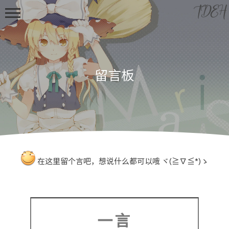
TDEH
留言板
首页
归档
文章
在这里留个言吧，想说什么都可以哦 ヾ(≧∇≦*)ゝ
观影
摄影
技术
一言
Gaming