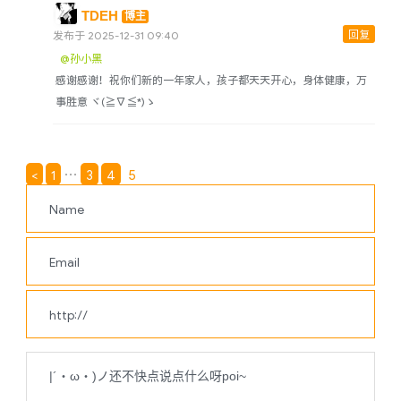
TDEH
博主
回复
发布于 2025-12-31 09:40
@孙小黑
感谢感谢！祝你们新的一年家人，孩子都天天开心，身体健康，万
事胜意 ヾ(≧∇≦*)ゝ
<
1
…
3
4
5