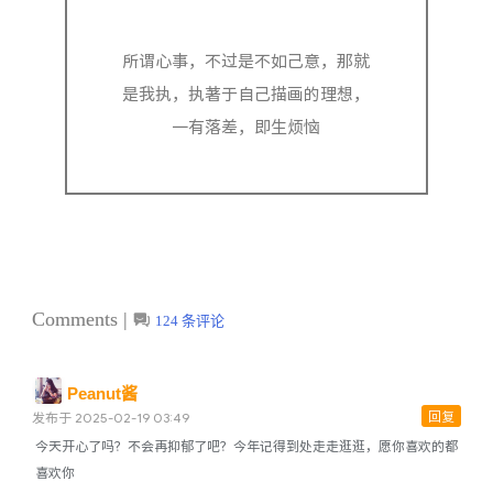
清单
所谓心事，不过是不如己意，那就
书单
是我执，执著于自己描画的理想，
影视
一有落差，即生烦恼
追番
手办
日历
朋友圈
朋友圈
Comments |
124 条评论
碎碎念
Peanut酱
相册
回复
发布于 2025-02-19 03:49
Music
今天开心了吗？不会再抑郁了吧？今年记得到处走走逛逛，愿你喜欢的都
喜欢你
Apple Music