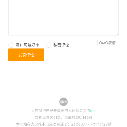
OωO表情
滴！网络好卡
私密评论
人在保护自己最重要的人时就
`
*
3
#
A
数据库查询51次，页面加载0.145秒
本网站在大灾难中已成功存活了：2606天14小时41分29秒