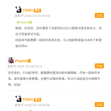
LOFI
TDEH
博主
回复
发布于 2025-03-11 09:08
留言板
@Peanut酱
友人帐
感谢，在吃药，及时看到了但是现在记忆力极差也很没有动力，现
足迹
在才回复很对不起。
好起来可能需要一段新关系来治愈，马上就辞职准备出去转了希望
关于我
能好吧hh
Peanut酱
回复
发布于 2025-03-28 03:13
没关系的，行动起来吧，最重要的是找点新的事情做，开始一段新的关
系。虽然道理大家都懂，但是行动真的很难，所以行动起来尤为难得可
贵。加油！
TDEH
博主
回复
发布于 2025-03-28 03:18