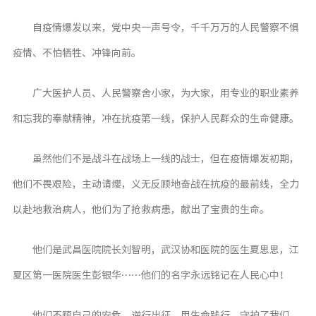
LOFI
自疫情爆发以来，党中央一声号令，千千万万的人民警察不惧
留言板
疫情、不怕牺牲、冲锋向前。
友人帐
广大医护人员、人民警察舍小家，为大家，用专业的职业素养
足迹
和忘我的奉献精神，冲在抗疫第一线，保护人民群众的生命健康。
关于我
虽然他们不是战斗在战场上一线的战士，但在疫情爆发初期，
他们不畏艰险，主动请缨，义无反顾地奋战在抗疫的最前线，全力
以赴地救治病人，他们为了抢救病患，献出了宝贵的生命。
他们是武昌医院院长刘智明，武汉协和医院的医生夏思思，江
夏区第一医院医生彭银华……他们的名字永远铭记在人民心中！
他们不顾自己的安危，逆行出征，用生命践行、守护了我们，