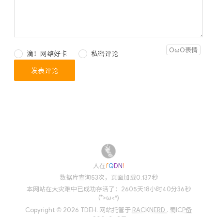
OωO表情
滴！网络好卡
私密评论
欢迎
(
'
:
u
N
数据库查询53次，页面加载0.137秒
本网站在大灾难中已成功存活了：2605天18小时40分36秒
(*>ω<*)
Copyright © 2026 TDEH.
网站托管于
RACKNERD
.
蜀ICP备