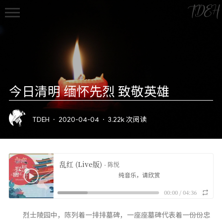
TDEH
今日清明 缅怀先烈 致敬英雄
首页
TDEH
·
2020-04-04
·
3.22k 次阅读
归档
文章
乱红 (Live版)
- 陈悦
观影
纯音乐，请欣赏
摄影
00:00
/
04:36
技术
Gaming
烈士陵园中，陈列着一排排墓碑，一座座墓碑代表着一份份忠