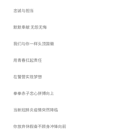
忠诚与担当
默默奉献 无怨无悔
我们与你一样头顶国徽
用青春扛起责任
在警营实现梦想
拳拳赤子忠心拼搏向上
当新冠肺炎疫情突然降临
你放弃休假奋不顾身冲锋向前