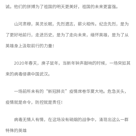
诚。他们的拼搏为了祖国的明天更美好，祖国的未来更富强。
清单
书单
山河肃穆，英灵长眠，先烈遗志，薪火相传。纪念先烈，是为
影视
了更好地前行，走进历史，是为了走向未来，缅怀英雄，是为了从
追番
英雄身上汲取前行的力量！
手办
2020年春天，庚子鼠年，当新年钟声敲响的时候，一场突如其
日历
来的病毒侵袭中国武汉。
朋友圈
朋友圈
一场前所未有的“新冠肺炎”疫情席卷华夏大地。危急关头，
碎碎念
疫情就是命令，防控就是责任！
相册
病毒无情人有情，在这场没有硝烟的战争中，涌现出这么一群
Music
特殊的英雄
Apple Music